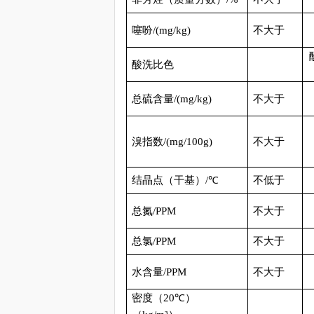
噻吩
/(mg/kg)
不大于
酸洗比色
总硫含量
/(mg/kg)
不大于
溴指数
/(mg/100g)
不大于
结晶点（干基）
/
℃
不低于
总氮
/PPM
不大于
总氯
/PPM
不大于
水含量
/PPM
不大于
密度（
20
℃）