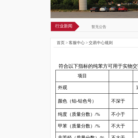
行业新闻
暂无公告
首页
>
客服中心
>
交易中心规则
符合以下指标的纯苯方可用于实物交
项目
外观
颜色（铂
-
钴色号）
不深于
纯度（质量分数）
/%
不小于
甲苯（质量分数）
/%
不大于
非芳烃（质量分数）
/%
不大于