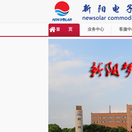
首 页
业务中心
客服中
<